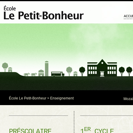
ACCU
École Le Petit-Bonheur
> Enseignement
Mozaï
ER
PRÉSCOLAIRE
1
CYCLE